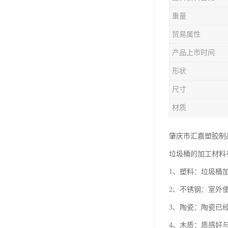
塑胶垃圾桶
重量
塑料筐厂家
贸易属性
产品上市时间
形状
尺寸
材质
肇庆市汇嘉塑胶制
垃圾桶的加工材料
1、塑料：垃圾桶
2、不锈钢：室外
3、陶瓷：陶瓷已
4、木质：质感好