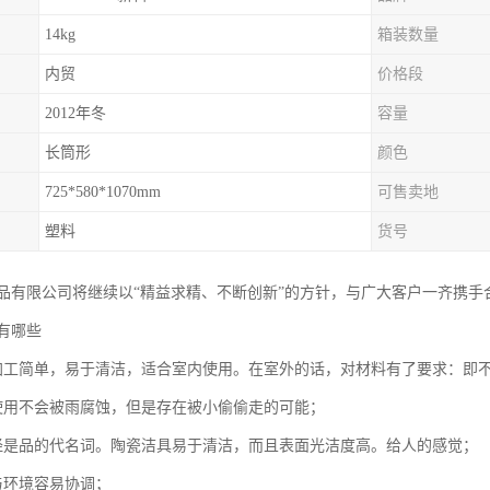
14kg
箱装数量
内贸
价格段
2012年冬
容量
长筒形
颜色
725*580*1070mm
可售卖地
塑料
货号
品有限公司将继续以“精益求精、不断创新”的方针，与广大客户一齐携手
有哪些
加工简单，易于清洁，适合室内使用。在室外的话，对材料有了要求：即
使用不会被雨腐蚀，但是存在被小偷偷走的可能；
经是品的代名词。陶瓷洁具易于清洁，而且表面光洁度高。给人的感觉；
与环境容易协调；