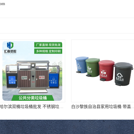
com
哈尔滨双桶垃圾桶批发 不锈钢垃圾分类箱 选
白沙黎族自治县家用垃圾桶 带盖脚踏垃圾桶 ①样式全②质量好③价格低