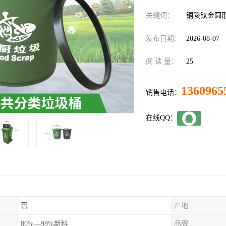
关键词：
铜陵钛金圆
发布日期：
2026-08-07
阅 读 量：
25
1360965
销售电话：
在线QQ：
否
产地
80%—99%新料
品牌