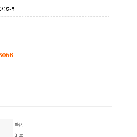
形垃圾桶
5066
肇庆
汇嘉