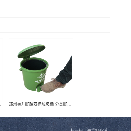
郑州40升脚踏双桶垃圾桶 分类脚踏垃圾桶 厂家直销 质量靠谱
无锡45升圆形垃圾桶90升圆形垃圾桶 样式全质量好价格低
扫一扫，进手机商铺