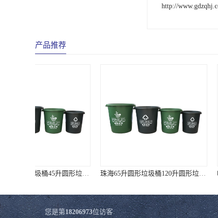
http://www.gdzqhj.
产品推荐
珠海65升圆形垃圾桶120升圆形垃圾桶 样式全质量好价格低
您是第
18206973
位访客