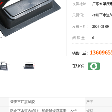
发货地址：
广东省肇庆
关键词：
梅州下水道
发布日期：
2026-08-09
阅 读 量：
61
1360965
销售电话：
在线QQ：
肇庆市汇嘉塑胶
产品
防止下水道内的蚊虫和老鼠蟑螂等害虫入侵
规格