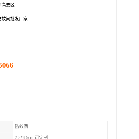
市高要区
防蚊闸批发厂家
5066
防蚊闸
7.5*4.5cm 可定制