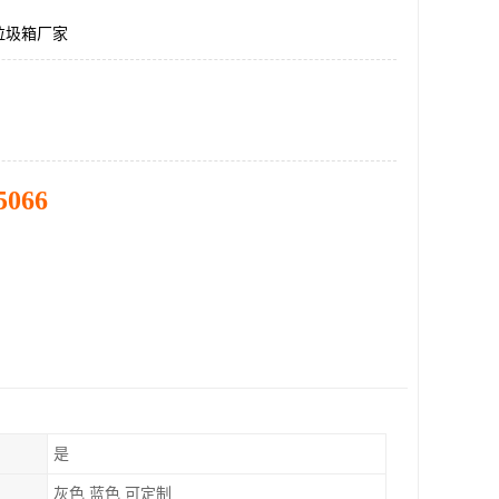
垃圾箱厂家
5066
是
灰色 蓝色 可定制