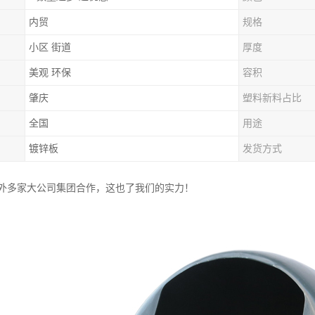
内贸
规格
小区 街道
厚度
美观 环保
容积
肇庆
塑料新料占比
全国
用途
镀锌板
发货方式
外多家大公司集团合作，这也了我们的实力！