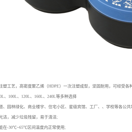
注塑工艺，高密度聚乙烯（HDPE）一次注塑成型，坚固耐用，可经受各
L、100L、120L、160L、240L等多种选择
道、园林绿化、商业楼宇、住宅小区、星级宾馆、工厂、、学校等各公共
光洁，减少垃圾残留，易于清洁;
在-30℃~65℃区间温度内正常使用;