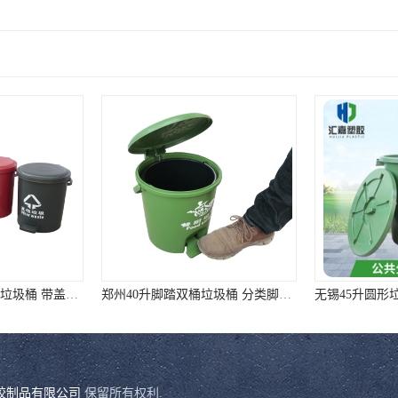
白沙黎族自治县家用垃圾桶 带盖脚踏垃圾桶 ①样式全②质量好③价格低
郑州40升脚踏双桶垃圾桶 分类脚踏垃圾桶 厂家直销 质量靠谱
胶制品有限公司
保留所有权利.