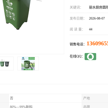
关键词：
丽水厨房圆
发布日期：
2026-08-07
阅 读 量：
44
1360965
销售电话：
在线QQ：
否
产地
80%—99%新料
品牌