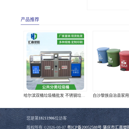
产品推荐
哈尔滨双桶垃圾桶批发 不锈钢垃圾分类箱 选
您是第
18211906
位访客
版权所有 ©2026-08-07
粤ICP备20052588号
肇庆市汇嘉塑