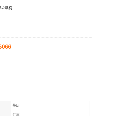
形垃圾桶
5066
肇庆
汇嘉