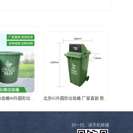
无锡45升圆形垃圾桶90升圆形垃圾桶 样式全质量好价格低
北京65升圆形垃圾桶 厂家直销 质量靠谱
扫一扫，进手机商铺