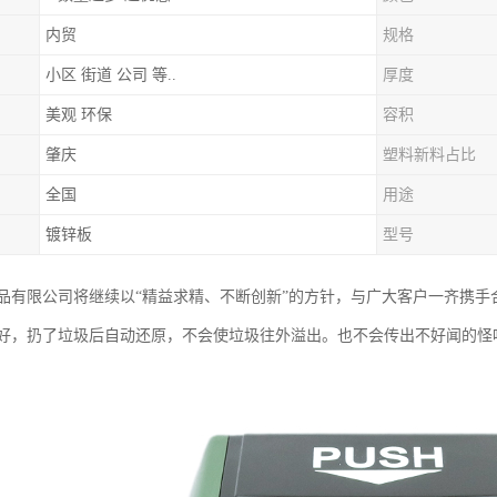
内贸
规格
小区 街道 公司 等..
厚度
美观 环保
容积
肇庆
塑料新料占比
全国
用途
镀锌板
型号
品有限公司将继续以“精益求精、不断创新”的方针，与广大客户一齐携手
好，扔了垃圾后自动还原，不会使垃圾往外溢出。也不会传出不好闻的怪