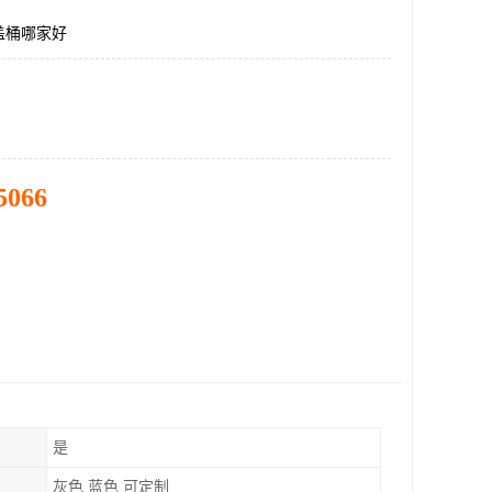
盖桶哪家好
5066
是
灰色 蓝色 可定制