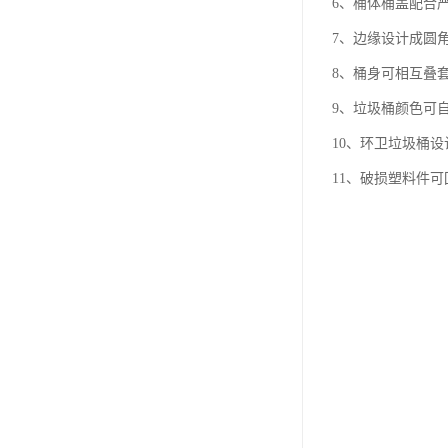
6、桶体桶盖配合
7、边缘设计成圆
8、桶身可相互叠
9、垃圾桶颜色可
10、环卫垃圾桶
11、破损塑料件