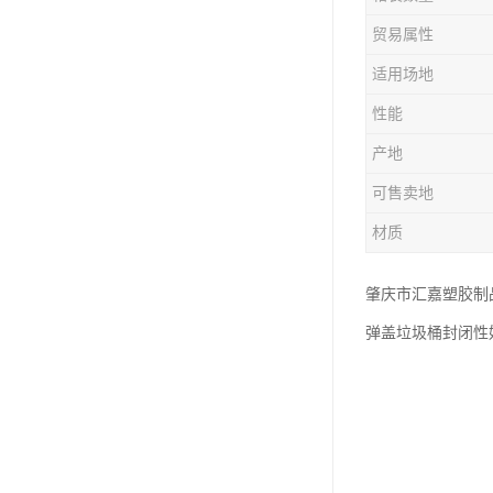
塑胶垃圾桶
贸易属性
塑料筐厂家
适用场地
性能
产地
可售卖地
材质
肇庆市汇嘉塑胶制
弹盖垃圾桶封闭性