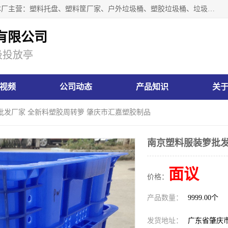
肇庆市汇嘉塑胶制品有限公司是一家塑胶垃圾桶生产厂家，本厂主营：塑料托盘、塑料筐厂家、户外垃圾桶、塑胶垃圾桶、垃圾桶等产品，深受广大客户的欢迎。公司拥有一支勇于、善于集思广益的生产队伍，实力雄厚的技术力量，一贯奉行“以人为本”的管理和服务理念。
有限公司
圾投放亭
视频
公司动态
产品知识
关
批发厂家 全新料塑胶周转箩 肇庆市汇嘉塑胶制品
南京塑料服装箩批发
面议
价格：
产品数量：
9999.00个
发货地址：
广东省肇庆