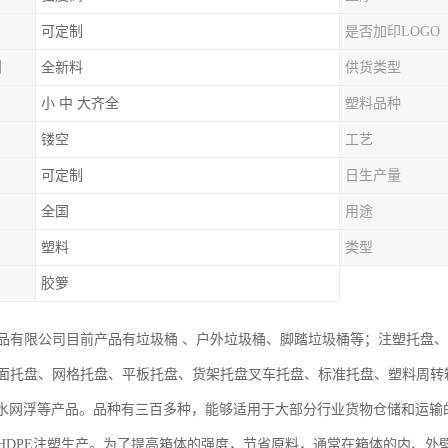
可定制
是否加印LOGO
例
全新料
供货类型
小 中 大齐全
塑料品种
镂空
工艺
可定制
日生产量
全国
用途
塑料
类型
胶箩
品有限公司目前产品有垃圾桶 、户外垃圾桶、脚踏垃圾桶等；注塑托盘
面托盘、网格托盘、平板托盘、货架托盘叉车托盘、标准托盘、塑料周转
深水网浮等产品。品种有三百多种，能够适用于大部分行业货物仓储和运输
HDPE注塑生产。为了提高箱体的强度，节省原料，通常在箱体的内、外