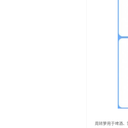
周转箩用于啤酒、