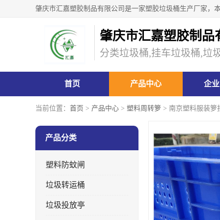
肇庆市汇嘉塑胶制品
分类垃圾桶,挂车垃圾桶,垃
首页
产品中心
企业
当前位置：
首页
>
产品中心
>
塑料周转箩
> 南京塑料服装箩
产品分类
塑料防蚊闸
垃圾转运桶
垃圾投放亭