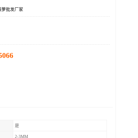
装箩批发厂家
5066
是
2-3MM