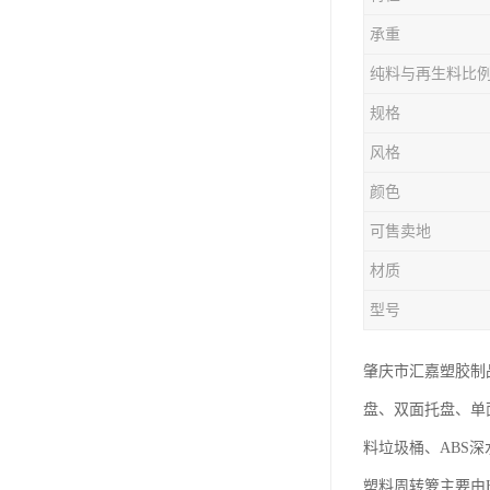
塑胶垃圾桶
承重
塑料筐厂家
纯料与再生料比
规格
风格
颜色
可售卖地
材质
型号
肇庆市汇嘉塑胶制
盘、双面托盘、单
料垃圾桶、ABS
塑料周转箩主要由