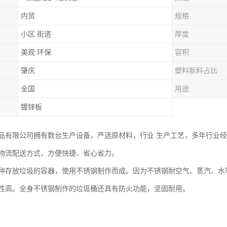
内贸
规格
小区 街道
厚度
美观 环保
容积
肇庆
塑料新料占比
全国
用途
镀锌板
品有限公司拥有数台生产设备，严选原材料，行业 生产工艺，多年行业
物流配送方式，方便快捷、省心省力。
种存放垃圾的容器，使用不锈钢制作而成。因为不锈钢耐空气、蒸汽、水
性高。全身不锈钢制作的垃圾桶还具有防火功能，坚固耐用。