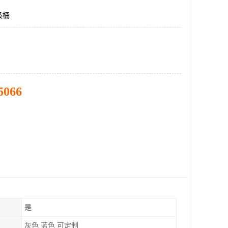
圾桶
5066
是
灰色 蓝色 可定制