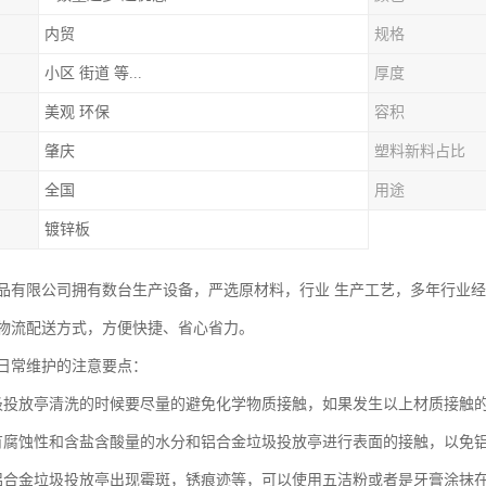
内贸
规格
小区 街道 等...
厚度
美观 环保
容积
肇庆
塑料新料占比
全国
用途
镀锌板
品有限公司拥有数台生产设备，严选原材料，行业 生产工艺，多年行业
物流配送方式，方便快捷、省心省力。
日常维护的注意要点：
圾投放亭清洗的时候要尽量的避免化学物质接触，如果发生以上材质接触
有腐蚀性和含盐含酸量的水分和铝合金垃圾投放亭进行表面的接触，以免
铝合金垃圾投放亭出现霉斑，锈痕迹等，可以使用五洁粉或者是牙膏涂抹