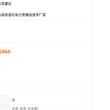
市高要区
治县街道垃圾分类桶投放亭厂家
5066
是
灰色 蓝色 可定制