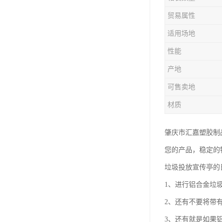
塑胶垃圾桶
贸易属性
塑料筐厂家
适用场地
性能
产地
可售卖地
材质
肇庆市汇嘉塑胶制
您的产品，稳定的
垃圾投放宣传亭的
1、进行铝合金垃
2、还有不要将带
3、还有就是如果