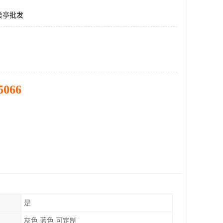
类亭批发
5066
是
灰色 蓝色 可定制