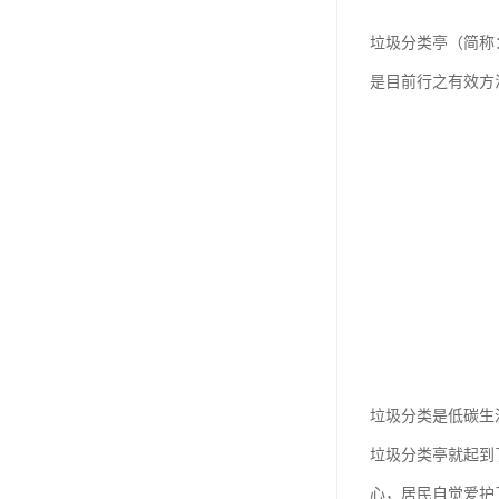
垃圾分类亭（简称
是目前行之有效方
垃圾分类是低碳生
垃圾分类亭就起到
心，居民自觉爱护