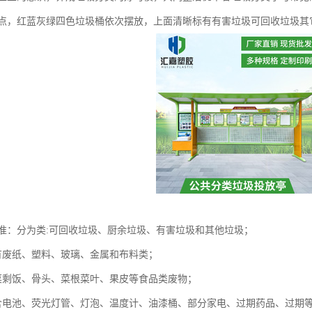
点，红蓝灰绿四色垃圾桶依次摆放，上面清晰标有有害垃圾可回收垃圾其
准：分为类:可回收垃圾、厨余垃圾、有害垃圾和其他垃圾；
有废纸、塑料、玻璃、金属和布料类；
菜剩饭、骨头、菜根菜叶、果皮等食品类废物；
含电池、荧光灯管、灯泡、温度计、油漆桶、部分家电、过期药品、过期