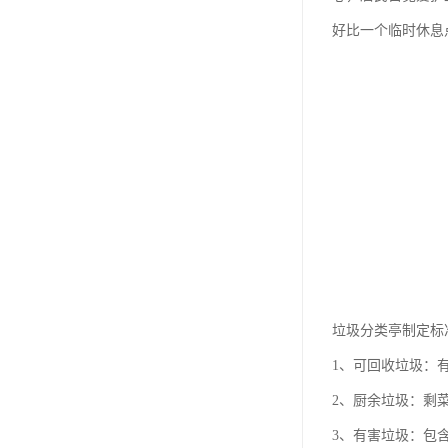
好比一个临时休息
垃圾分类亭制定标
1、可回收垃圾：
2、厨余垃圾：剩
3、有害垃圾：包