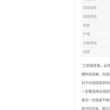
塑胶垃圾桶
贸易属性
塑料筐厂家
适用场地
性能
产地
可售卖地
材质
“工欲善其事，必先
塑料垃圾桶、垃圾
对于垃圾回收亭的
一定要选择合适的
首先一点就是不能
地方仍垃圾，那么