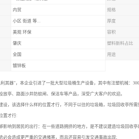
内贸
规格
小区 街道 等...
厚度
美观 环保
容积
肇庆
塑料新料占比
全国
用途
镀锌板
利其器”，本企业引进了一批大型垃圾桶生产设备，其中有注塑机械：3000T，24
投放亭、路面沙井防蚊闸、保洁车等产品，深受广大客户的欢迎。
建设，该选择什么样的位置才行，不同于以往的垃圾箱，垃圾回收亭所需
位置才行:
够影响到居民的出行：在一些道路拥挤的地方，是不建议建造垃圾回收亭
势必会造成更严重的交通堵塞，而且还容易引发交通事故出现;