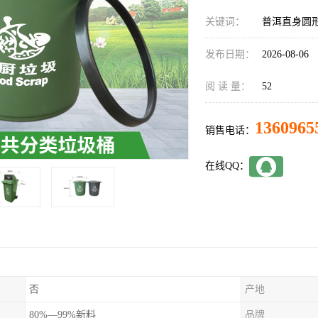
关键词：
普洱直身圆
发布日期：
2026-08-06
阅 读 量：
52
1360965
销售电话：
在线QQ：
否
产地
80%—99%新料
品牌