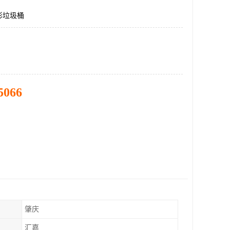
形垃圾桶
5066
肇庆
汇嘉