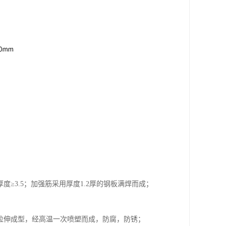
≥3.5；加强筋采用厚度1.2厚的钢板满焊而成；
压拉伸成型，经高温一次喷塑而成，防腐，防锈；