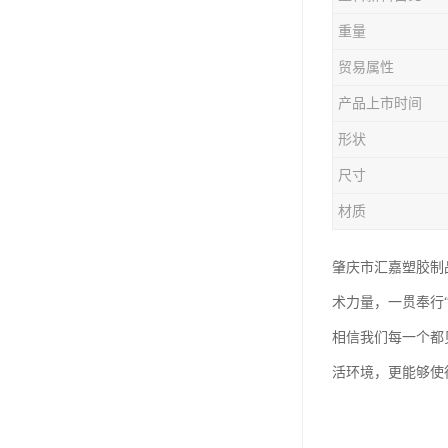
塑胶垃圾桶
重量
塑料筐厂家
贸易属性
产品上市时间
形状
尺寸
材质
肇庆市汇嘉塑胶制
术力量，一贯奉行
相信我们每一个都
活环境，更能够使