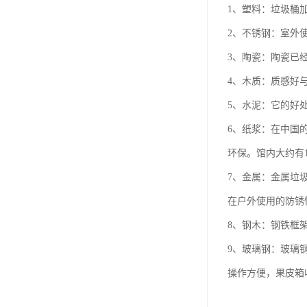
1、塑料：垃圾桶
2、不锈钢：室外
3、陶瓷：陶瓷已
4、木质：质感好
5、水泥：它的好
6、纸浆：在中国的
环保。馆内大约有
7、金属：金属垃
在户外使用的防锈
8、钢木：钢铁框
9、玻璃钢：玻璃
操作方便，果皮箱