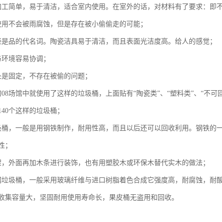
加工简单，易于清洁，适合室内使用。在室外的话，对材料有了要求：即
使用不会被雨腐蚀，但是存在被小偷偷走的可能；
经是品的代名词。陶瓷洁具易于清洁，而且表面光洁度高。给人的感觉；
与环境容易协调；
处是固定，不存在被偷的问题；
08场馆中就使用了这样的垃圾桶，上面贴有“陶瓷类”、“塑料类”、“不可
140个这样的垃圾桶；
圾桶，一般是用钢铁制作，耐用性高，而且以后还可以回收利用。钢铁的
性；
架，外面再加木条进行装饰，也有用塑胶木或环保木替代实木的做法；
钢垃圾桶，一般采用玻璃纤维与进口树脂着色合成它强度高，耐腐蚀，耐
收集容量大，坚固耐用使用寿命长，果皮桶无盗用和回收。