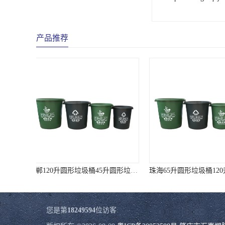
产品推荐
珠海65升圆形垃圾桶120升圆形垃圾桶 样式全质量好价格低
您是第
18249594
位访客