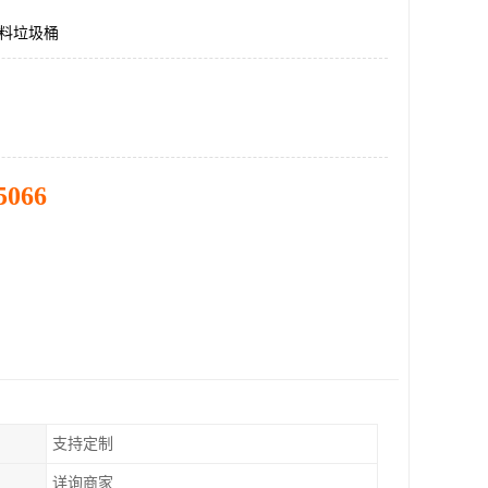
塑料垃圾桶
5066
支持定制
详询商家