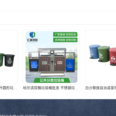
哈尔滨双桶垃圾桶批发 不锈钢垃圾分类箱 选
白沙黎族自治县家用垃圾桶 带盖脚踏垃圾桶 ①样式全②质量好③价格低