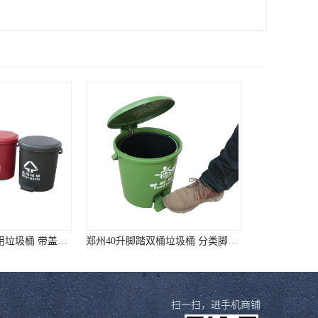
郑州40升脚踏双桶垃圾桶 分类脚踏垃圾桶 厂家直销 质量靠谱
无锡45升圆形垃圾桶90升圆形垃圾桶 样式全质量好价格低
扫一扫，进手机商铺