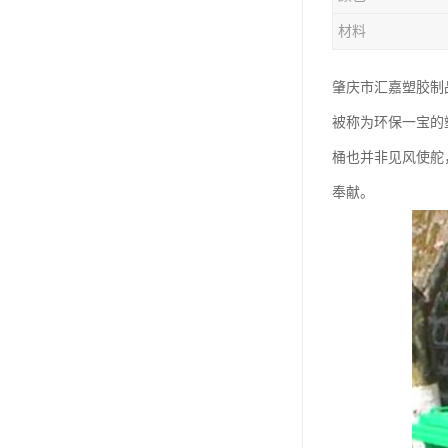
塑胶垃圾桶
材料
塑料筐厂家
肇庆市汇嘉塑胶制
被称为环保一宝的
桶也并非见风使舵
奉献。