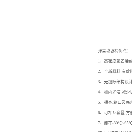
弹盖垃圾桶优点：
1、高密度聚乙烯
2、全新原料,有效
3、无缝隙结构设
4、桶内光洁,减少
5、桶身,箱口及
6、可相互套叠,方
7、能在-30℃~