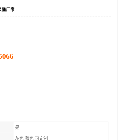
圾桶厂家
5066
是
灰色 蓝色 可定制