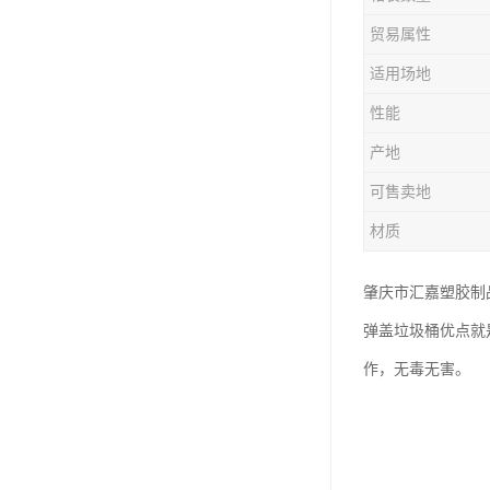
塑胶垃圾桶
贸易属性
塑料筐厂家
适用场地
性能
产地
可售卖地
材质
肇庆市汇嘉塑胶制
弹盖垃圾桶优点就
作，无毒无害。