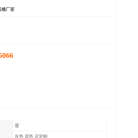
盖桶厂家
5066
是
灰色 蓝色 可定制