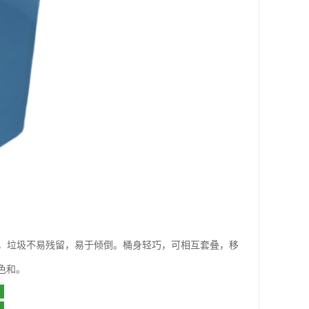
，垃圾不易残留，易于倾倒。桶身轻巧，可相互套叠，移
色和。