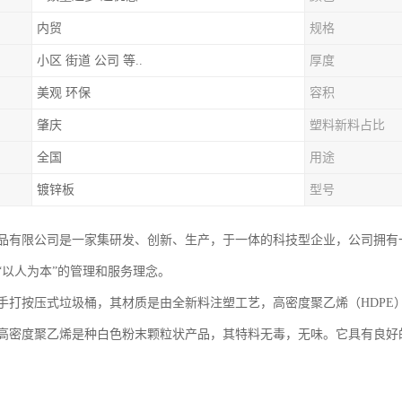
内贸
规格
小区 街道 公司 等..
厚度
美观 环保
容积
肇庆
塑料新料占比
全国
用途
镀锌板
型号
品有限公司是一家集研发、创新、生产，于一体的科技型企业，公司拥有
“以人为本”的管理和服务理念。
手打按压式垃圾桶，其材质是由全新料注塑工艺，高密度聚乙烯（HDPE
高密度聚乙烯是种白色粉末颗粒状产品，其特料无毒，无味。它具有良好