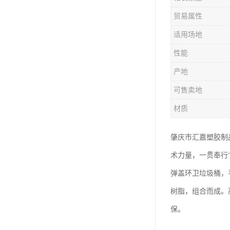
塑胶垃圾桶
贸易属性
塑料筐厂家
适用场地
性能
产地
可售卖地
材质
肇庆市汇嘉塑胶制
术力量，一贯奉行
弹盖环卫垃圾桶，
树脂，组合而成。
保。