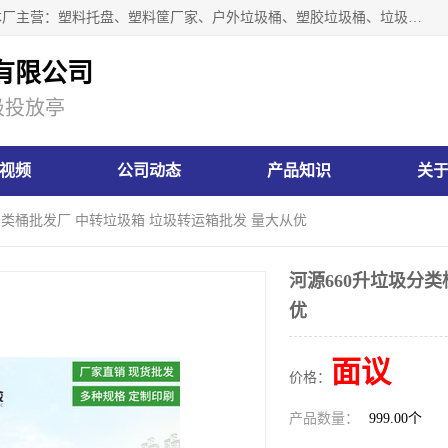
肇庆市汇嘉塑胶制品有限公司是一家塑胶垃圾桶生产厂家，本厂主营：塑料托盘、塑料筐厂家、户外垃圾桶、塑胶垃圾桶、垃圾桶等产品，深受广大客户的欢迎。公司拥有一支勇于、善于集思广益的生产队伍，实力雄厚的技术力量，一贯奉行“以人为本”的管理和服务理念。
有限公司
圾投放亭
视频
公司动态
产品知识
关
圾分类桶批发厂 中转垃圾箱 垃圾转运箱批发 量大从优
河源660升垃圾分
优
面议
价格：
产品数量：
999.00个