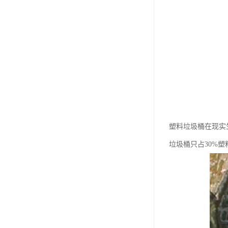
塑料垃圾桶在现实
垃圾桶只占30%