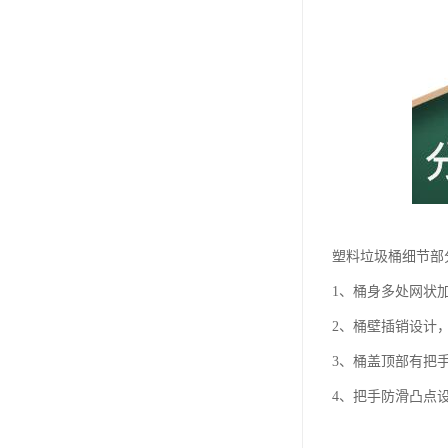
塑料垃圾桶细节部
1、桶身多处网状
2、桶壁插销设计
3、桶盖顶部有把
4、把手防滑凸点