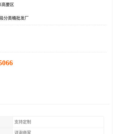
市高要区
垃圾分类桶批发厂
5066
支持定制
详询商家