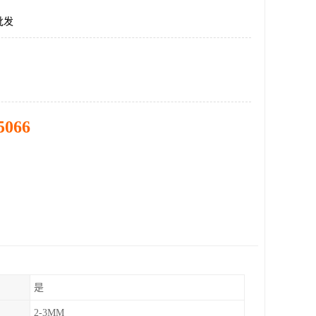
批发
5066
是
2-3MM