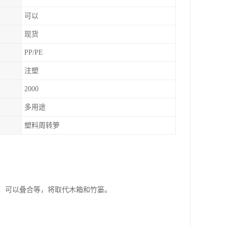
可以
现货
PP/PE
注塑
2000
多用途
塑料周转箩
、可以叠合等，将取代木箱和竹篓。