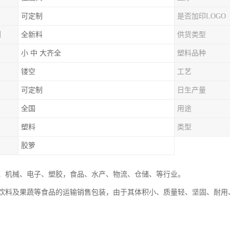
可定制
是否加印LOGO
例
全新料
供货类型
小 中 大齐全
塑料品种
镂空
工艺
可定制
日生产量
全国
用途
塑料
类型
胶箩
、机械、电子、塑胶，食品、水产、物流、仓储、等行业。
饮料及果蔬等食品的运输销售包装，由于其体积小、质量轻、坚固、耐用