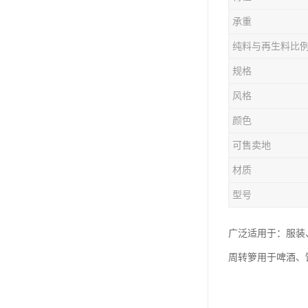
塑胶垃圾桶
承重
塑料筐厂家
纯料与再生料比
规格
风格
颜色
可售卖地
材质
型号
广泛适用于：服装
周转箩用于啤酒、