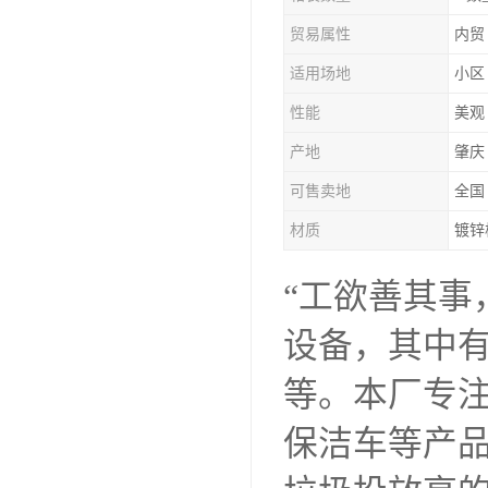
塑胶垃圾桶
贸易属性
内贸
塑料筐厂家
适用场地
小区 
性能
美观
产地
肇庆
可售卖地
全国
材质
镀锌
“工欲善其事
设备，其中有注塑
等。本厂专
保洁车等产