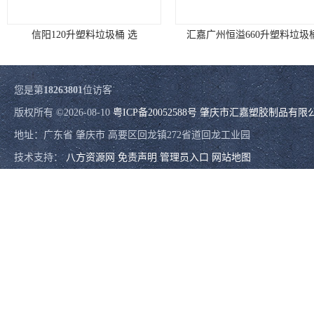
信阳120升塑料垃圾桶 选
汇嘉广州恒溢660升塑料垃圾
您是第
18263801
位访客
版权所有 ©2026-08-10
粤ICP备20052588号
肇庆市汇嘉塑胶制品有限
地址：广东省 肇庆市 高要区回龙镇272省道回龙工业园
技术支持：
八方资源网
免责声明
管理员入口
网站地图
哈尔滨双桶垃圾桶批发 不锈钢垃圾分类箱 选