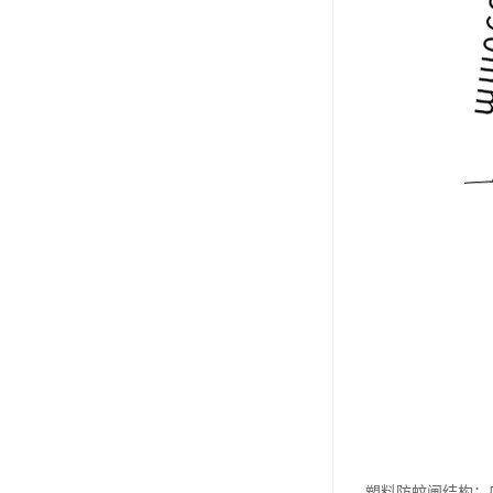
塑料防蚊闸结构：