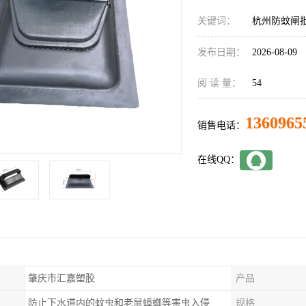
关键词：
杭州防蚊闸
发布日期：
2026-08-09
阅 读 量：
54
1360965
销售电话：
在线QQ：
肇庆市汇嘉塑胶
产品
防止下水道内的蚊虫和老鼠蟑螂等害虫入侵
规格