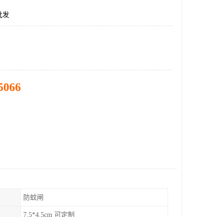
批发
5066
防蚊闸
7.5*4.5cm 可定制