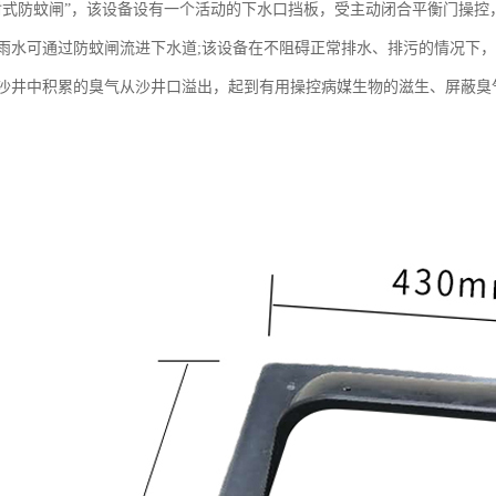
封式防蚊闸”，该设备设有一个活动的下水口挡板，受主动闭合平衡门操
雨水可通过防蚊闸流进下水道;该设备在不阻碍正常排水、排污的情况下
沙井中积累的臭气从沙井口溢出，起到有用操控病媒生物的滋生、屏蔽臭