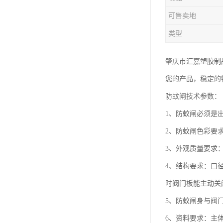
塑胶垃圾桶
可售卖地
塑料筐厂家
类型
肇庆市汇嘉塑胶制
您的产品，稳定的
防蚊闸技术参数：
1、防蚊闸必须是
2、防蚊闸色彩要
3、外观质量要求
4、结构要求：口
时阀门板能主动关
5、防蚊闸身与阀
6、资料要求：主体