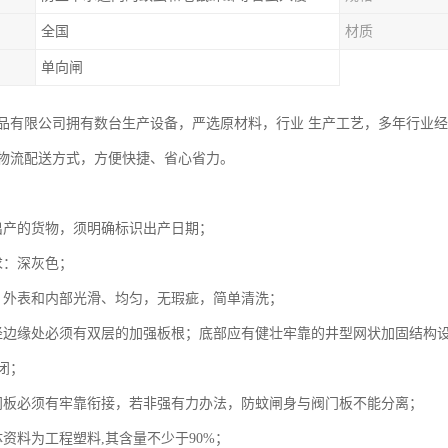
全国
材质
单向闸
品有限公司拥有数台生产设备，严选原材料，行业 生产工艺，多年行业
物流配送方式，方便快捷、省心省力。
出产的货物，须明确标识出产日期；
求：深灰色；
：外表和内部光滑、均匀，无瑕疵，简单清洗；
径边缘处必须有双层的加强板根；底部应有健壮牢靠的井型网状加固结构
闭；
门板必须有牢靠衔接，若非强有力办法，防蚊闸身与阀门板不能分离；
资料为工程塑料,其含量不少于90%；