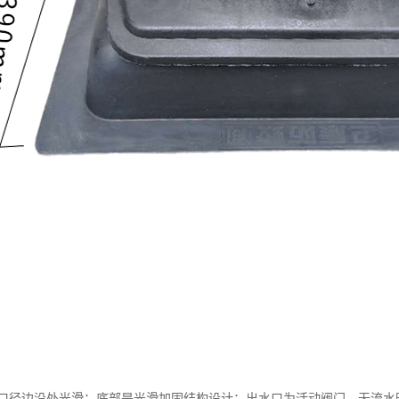
口径边沿处光滑；底部是光滑加固结构设计；出水口为活动阀门，无流水