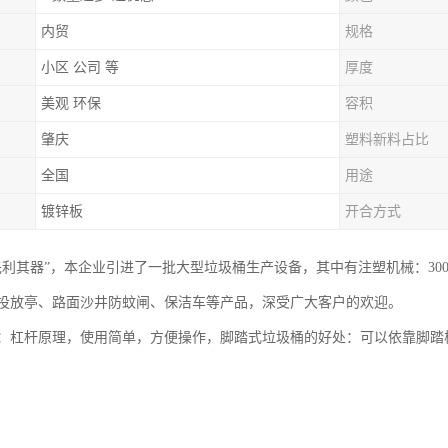
内贸
规格
小区 公司 等
厚度
美观 环保
容积
肇庆
塑料新料占比
全国
用途
镀锌板
开合方式
利其器”，本企业引进了一批大型垃圾桶生产设备，其中有注塑机械：3000T，24
投放亭、路面沙井防蚊闸、保洁车等产品，深受广大客户的欢迎。
：杠杆原理，使用简单，方便操作，脚踏式垃圾桶的好处：可以依靠脚踏