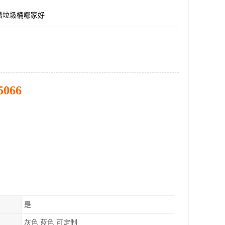
踏垃圾桶哪家好
5066
是
灰色 蓝色 可定制