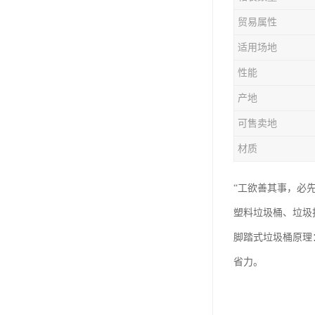
塑胶垃圾桶
贸易属性
塑料筐厂家
适用场地
性能
产地
可售卖地
材质
“工欲善其事，必先
塑料垃圾桶、垃圾
脚踏式垃圾桶原理
省力。