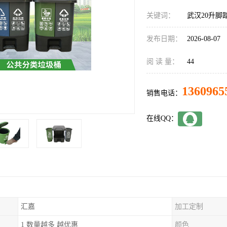
关键词：
武汉20升脚
发布日期：
2026-08-07
阅 读 量：
44
1360965
销售电话：
在线QQ：
汇嘉
加工定制
1 数量越多 越优惠
颜色