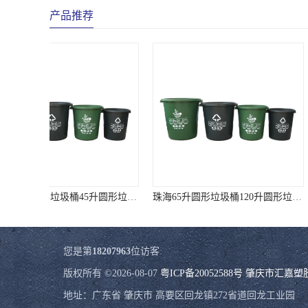
产品推荐
珠海65升圆形垃圾桶120升圆形垃圾桶 样式全质量好价格低
您是第
18207963
位访客
版权所有 ©2026-08-07
粤ICP备20052588号
肇庆市汇嘉塑
地址：广东省 肇庆市 高要区回龙镇272省道回龙工业园