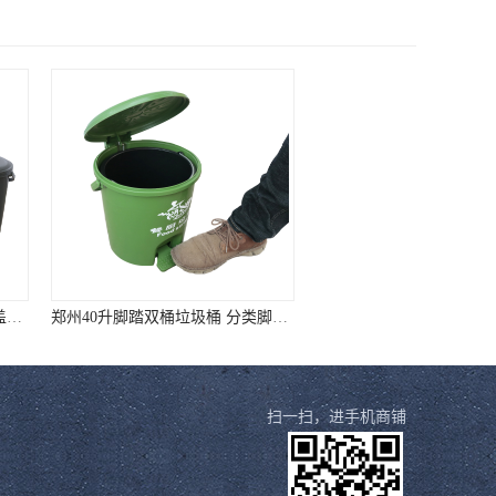
郑州40升脚踏双桶垃圾桶 分类脚踏垃圾桶 厂家直销 质量靠谱
无锡45升圆形垃圾桶90升圆形垃圾桶 样式全质量好价格低
扫一扫，进手机商铺