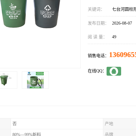
关键词：
七台河圆柱
发布日期：
2026-08-07
阅 读 量：
49
1360965
销售电话：
在线QQ：
否
产地
80%—99%新料
品牌