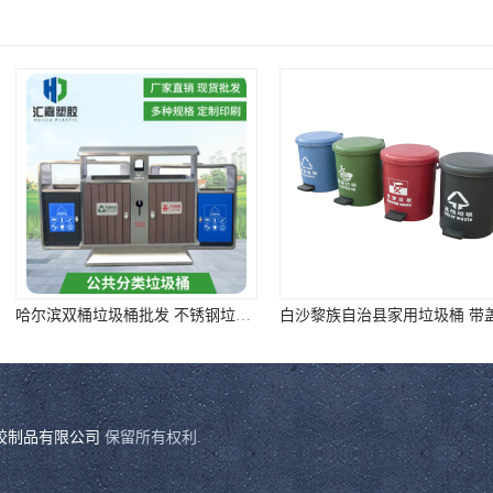
哈尔滨双桶垃圾桶批发 不锈钢垃圾分类箱 选
白沙黎族自治县家用垃圾桶 带盖脚踏垃圾桶 ①样式全②质量好③价格低
胶制品有限公司
保留所有权利.