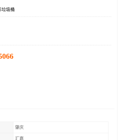
形垃圾桶
5066
肇庆
汇嘉