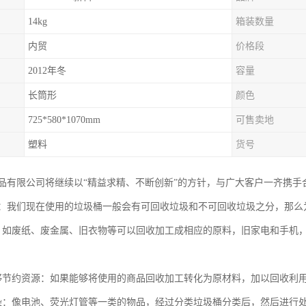
14kg
箱装数量
内贸
价格段
2012年冬
容量
长筒形
颜色
725*580*1070mm
可售卖地
塑料
货号
品有限公司将继续以“精益求精、不断创新”的方针，与广大客户一齐携手
：我们现在使用的垃圾桶一般会有可回收垃圾和不可回收垃圾之分，那么
，如废纸、废金属、旧衣物等可以回收加工成相应的原料，旧家电和手机
够节约资源：如果能够将使用的商品回收加工转化为原材料，加以回收利
染：像电池、荧光灯管等一类的物品，经过分类垃圾桶分类后，然后进行