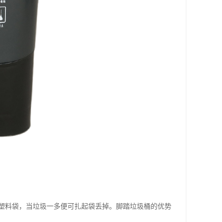
塑料袋，当垃圾一多便可扎起袋丢掉。脚踏垃圾桶的优势