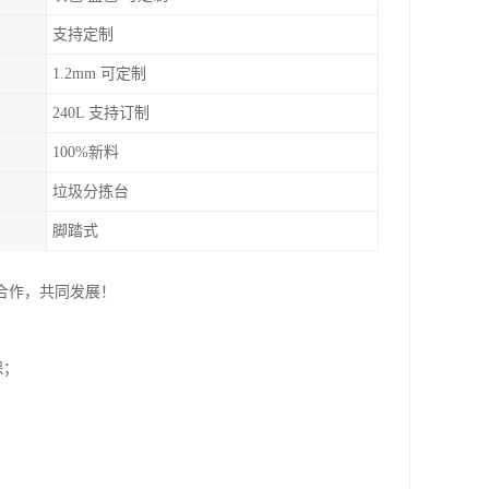
支持定制
1.2mm 可定制
240L 支持订制
100%新料
垃圾分拣台
脚踏式
合作，共同发展！
保；