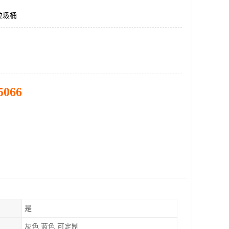
垃圾桶
5066
是
灰色 蓝色 可定制