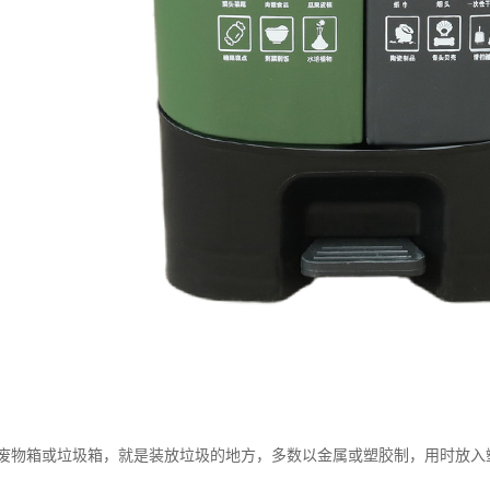
废物箱或垃圾箱，就是装放垃圾的地方，多数以金属或塑胶制，用时放入