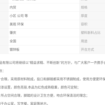
内贸
规格
小区 公司 等
厚度
美观 环保
容积
肇庆
塑料新料占比
全国
用途
镀锌板
开合方式
品有限公司将继续以“精益求精、不断创新”的方针，与广大客户一齐携手
点：
计合理，采用原材料制成，投口和脚踏都采用不锈钢制成，使用方便更环
烤漆设置，颜色亮丽,本品为红色成熟稳重，颜色可定制；
，所占空间合理，脚踏的设计卫生方便，吻合环保清洁的理念；
用于办公室，写字楼，家庭等地方。