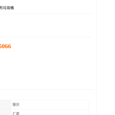
圆形垃圾桶
5066
肇庆
汇嘉