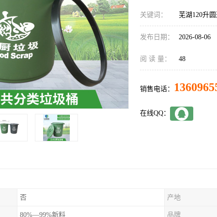
关键词：
芜湖120升
发布日期：
2026-08-06
阅 读 量：
48
1360965
销售电话：
在线QQ：
否
产地
80%—99%新料
品牌