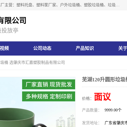
肇庆市汇嘉塑胶制品有限公司是一家塑胶垃圾桶生产厂家，本厂主营：塑料托盘、塑料筐厂家、户外垃圾桶、塑胶垃圾桶、垃圾桶等产品，深受广大客户的欢迎。公司拥有一支勇于、善于集思广益的生产队伍，实力雄厚的技术力量，一贯奉行“以人为本”的管理和服务理念。
有限公司
圾投放亭
视频
公司动态
产品知识
关
形垃圾桶 选肇庆市汇嘉塑胶制品有限公司
芜湖120升圆形垃
面议
价格：
产品数量：
9999.00个
发货地址：
广东省肇庆