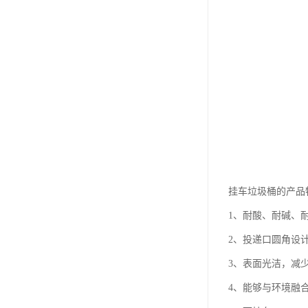
挂车垃圾桶的产品
1、耐酸、耐碱、
2、投递口圆角设
3、表面光洁，减
4、能够与环境融