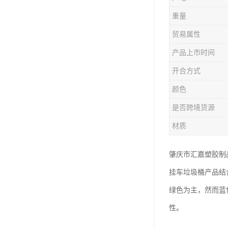
塑胶垃圾桶
重量
塑料筐厂家
贸易属性
产品上市时间
开合方式
颜色
是否跨境货源
材质
肇庆市汇嘉塑胶制
挂车垃圾桶产品结
绿色为主，然而蓝
性。