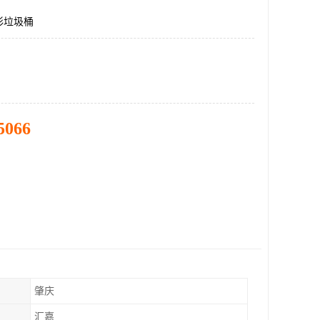
形垃圾桶
5066
肇庆
汇嘉