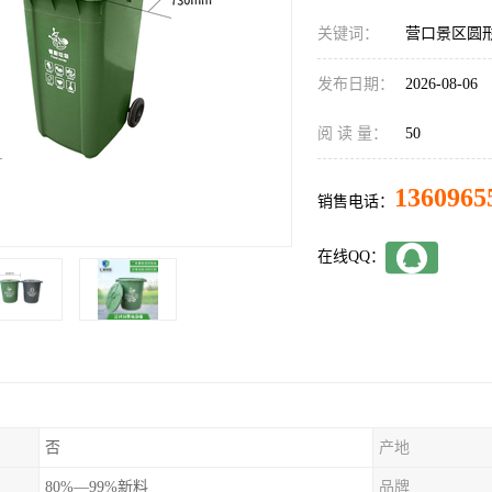
关键词：
营口景区圆
发布日期：
2026-08-06
阅 读 量：
50
1360965
销售电话：
在线QQ：
否
产地
80%—99%新料
品牌