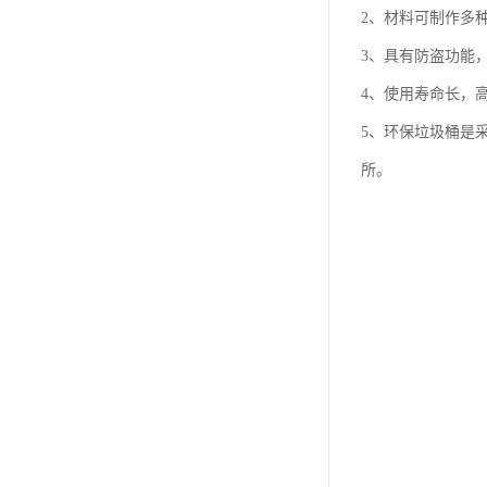
2、材料可制作多
3、具有防盗功能
4、使用寿命长，
5、环保垃圾桶是
所。