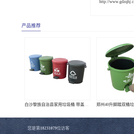
http://www.gdzqhj.
产品推荐
郑州40升脚踏双桶垃圾桶 分类脚踏垃圾桶 厂家直销 质量靠谱
您是第
18231079
位访客