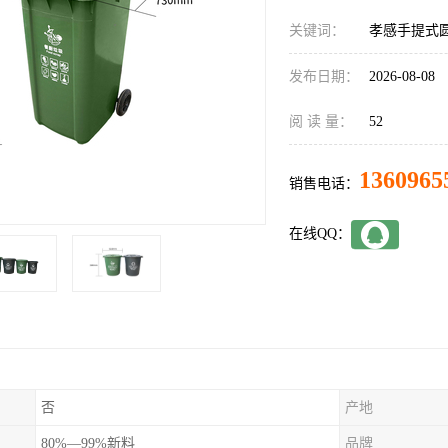
关键词：
孝感手提式
发布日期：
2026-08-08
阅 读 量：
52
1360965
销售电话：
在线QQ：
否
产地
80%—99%新料
品牌