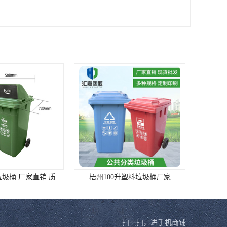
升塑料垃圾桶厂家
昌江黎族自治县660升塑料垃圾桶
扫一扫，进手机商铺