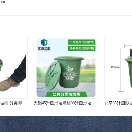
com
无锡45升圆形垃圾桶90升圆形垃圾桶 样式全质量好价格低
北京65升圆形垃圾桶 厂家直销 质量靠谱
梧州100