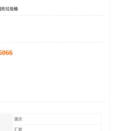
圆形垃圾桶
5066
肇庆
汇嘉