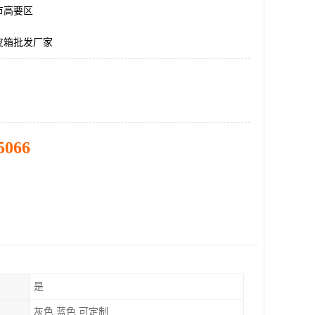
市高要区
皮箱批发厂家
5066
是
灰色 蓝色 可定制