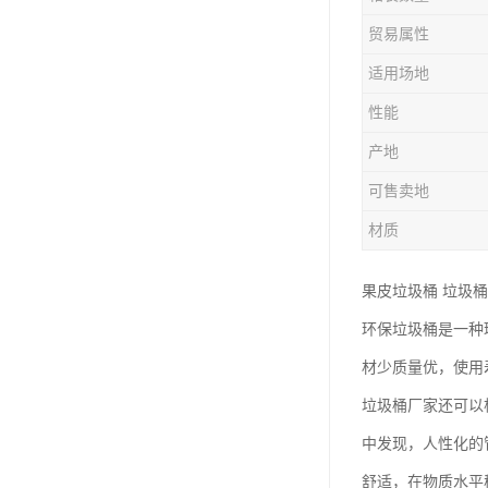
塑胶垃圾桶
贸易属性
塑料筐厂家
适用场地
性能
产地
可售卖地
材质
果皮垃圾桶 垃圾桶
环保垃圾桶是一种
材少质量优，使用
垃圾桶厂家还可以
中发现，人性化的
舒适，在物质水平