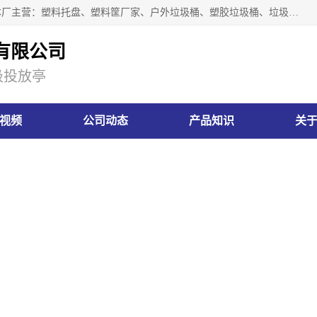
肇庆市汇嘉塑胶制品有限公司是一家塑胶垃圾桶生产厂家，本厂主营：塑料托盘、塑料筐厂家、户外垃圾桶、塑胶垃圾桶、垃圾桶等产品，深受广大客户的欢迎。公司拥有一支勇于、善于集思广益的生产队伍，实力雄厚的技术力量，一贯奉行“以人为本”的管理和服务理念。
有限公司
圾投放亭
视频
公司动态
产品知识
关