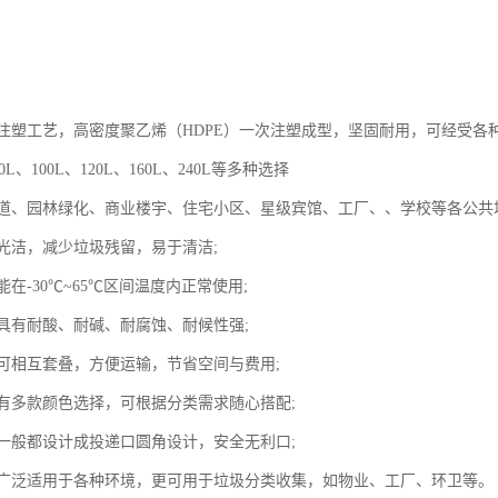
注塑工艺，高密度聚乙烯（HDPE）一次注塑成型，坚固耐用，可经受各
L、100L、120L、160L、240L等多种选择
道、园林绿化、商业楼宇、住宅小区、星级宾馆、工厂、、学校等各公共
光洁，减少垃圾残留，易于清洁;
在-30℃~65℃区间温度内正常使用;
具有耐酸、耐碱、耐腐蚀、耐候性强;
可相互套叠，方便运输，节省空间与费用;
有多款颜色选择，可根据分类需求随心搭配;
一般都设计成投递口圆角设计，安全无利口;
广泛适用于各种环境，更可用于垃圾分类收集，如物业、工厂、环卫等。