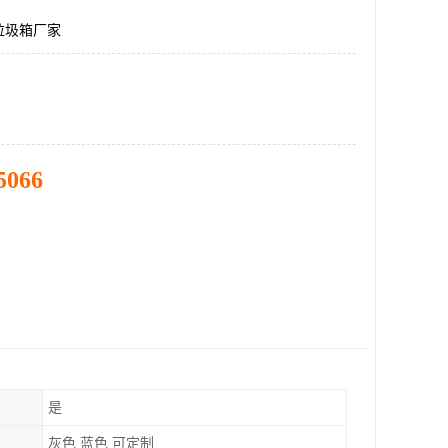
垃圾箱厂家
5066
是
灰色 蓝色 可定制