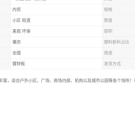
内贸
规格
小区 街道
厚度
美观 环保
容积
肇庆
塑料新料占比
全国
用途
镀锌板
发货方式
丰富，适合户外小区、广场、商场内部、机构以及城市公园等各个场所！