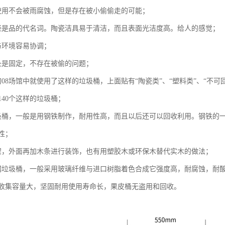
使用不会被雨腐蚀，但是存在被小偷偷走的可能；
经是品的代名词。陶瓷洁具易于清洁，而且表面光洁度高。给人的感觉；
与环境容易协调；
处是固定，不存在被偷的问题；
08场馆中就使用了这样的垃圾桶，上面贴有“陶瓷类”、“塑料类”、“不可
140个这样的垃圾桶；
圾桶，一般是用钢铁制作，耐用性高，而且以后还可以回收利用。钢铁的
性；
架，外面再加木条进行装饰，也有用塑胶木或环保木替代实木的做法；
钢垃圾桶，一般采用玻璃纤维与进口树脂着色合成它强度高，耐腐蚀，耐
收集容量大，坚固耐用使用寿命长，果皮桶无盗用和回收。