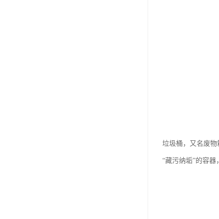
垃圾桶，又名废物
“藏污纳垢”的容