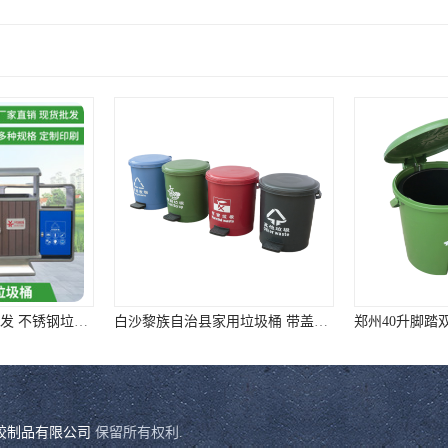
哈尔滨双桶垃圾桶批发 不锈钢垃圾分类箱 选
白沙黎族自治县家用垃圾桶 带盖脚踏垃圾桶 ①样式全②质量好③价格低
胶制品有限公司
保留所有权利.