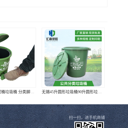
郑州40升脚踏双桶垃圾桶 分类脚踏垃圾桶 厂家直销 质量靠谱
无锡45升圆形垃圾桶90升圆形垃圾桶 样式全质量好价格低
扫一扫，进手机商铺