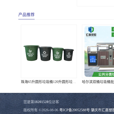
产品推荐
珠海65升圆形垃圾桶120升圆形垃圾桶 样式全质量好价格低
您是第
18201528
位访客
版权所有 ©2026-08-06
粤ICP备20052588号
肇庆市汇嘉塑