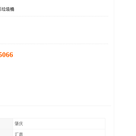
形垃圾桶
5066
肇庆
汇嘉