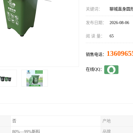
关键词：
聊城直身圆
发布日期：
2026-08-06
阅 读 量：
65
1360965
销售电话：
在线QQ：
否
产地
80%—99%新料
品牌