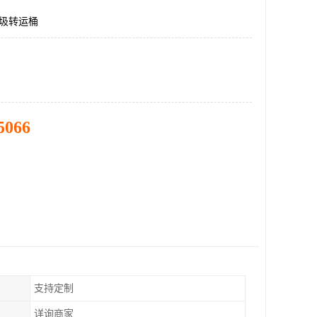
垃圾转运桶
5066
支持定制
详询商家