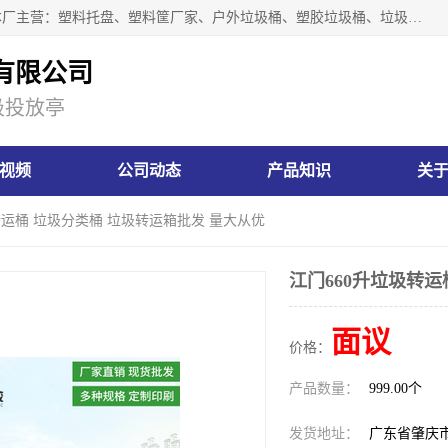
肇庆市汇嘉塑胶制品有限公司是一家塑胶垃圾桶生产厂家，本厂主营：塑料托盘、塑料筐厂家、户外垃圾桶、塑胶垃圾桶、垃圾桶等产品，深受广大客户的欢迎。公司拥有一支勇于、善于集思广益的生产队伍，实力雄厚的技术力量，一贯奉行“以人为本”的管理和服务理念。
有限公司
圾投放亭
视频
公司动态
产品知识
关
圾转运桶 垃圾分类桶 垃圾转运箱批发 量大从优
江门660升垃圾转运
面议
价格：
产品数量：
999.00个
发货地址：
广东省肇庆