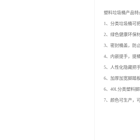
塑料垃圾桶产品特
1、分类垃圾桶可
2、绿色健康环保
3、密封桶盖，防
4、内嵌提手，提
5、人性化隐藏把
6、加厚加宽脚踏
6、40L分类塑料
7、颜色可生产，