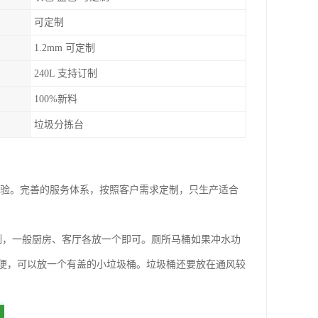
可定制
1.2mm 可定制
240L 支持订制
100%新料
垃圾分拣台
经验。完善的服务体系，按照客户需求定制，只生产适合
例，一般厨房、客厅各放一个即可。厕所马桶如果冲水功
便，可以放一个有盖的小垃圾桶。垃圾桶还要放在通风较