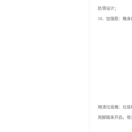
防滑设计；
18、加强筋：桶
隔渣垃圾桶：垃圾
用脚踏来开启。很