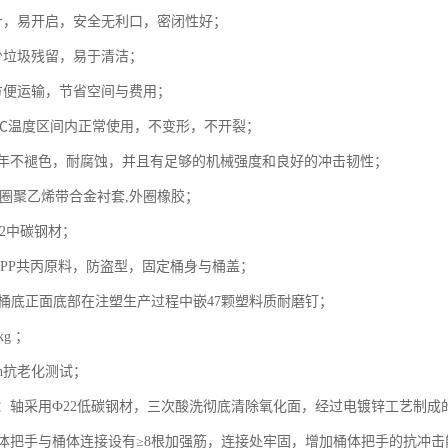
计，易开启，安全无利口，密闭性好；
少垃圾残留，易于清洁；
叠，方便运输，节省空间与费用；
65℃温度区间内正常使用，不变形，不开裂；
两年不褪色，耐腐蚀，并且有足够的机械强度和良好的冲击韧性；
0内圈聚乙烯带合金衬套,外圈橡胶；
22中碳钢材；
 PP共丙原料，防盗型，固定桶身与桶盖；
，桶底正面底部在注塑生产过程中嵌47颗塑料质耐磨钉；
g ；
0h抗老化测试；
轴：轴采用Ф22低碳钢材，三次酸洗彻底清除氧化面，经过电镀锌工艺制
体把手与桶体连接设有≥8根加强筋，连接处牢固，增加桶体把手的抗冲