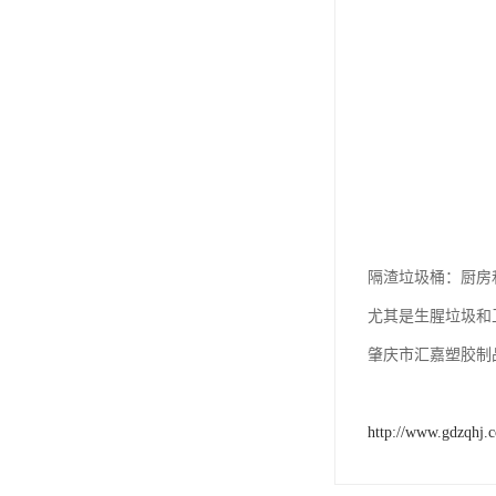
隔渣垃圾桶：厨房
尤其是生腥垃圾和
肇庆市汇嘉塑胶制
http://www.gdzqhj.