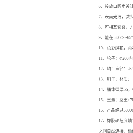
6、投放口圆角设
7、表面光洁，减
8、可相互套
9、能在-30℃～
10、色彩鲜艳，
11、轮子：Φ20
12、轴：直径：Φ
13、销子：材质：
14、桶体壁厚≥5
15、重量：总重≥7k
16、产品经过300
17、橡胶轮与底
之间自然连接；桶