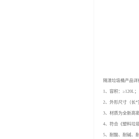
隔渣垃圾桶产品详
1、容积：≥120L；
2、外形尺寸（长*宽*
3、材质为全新高密
4、符合《塑料垃圾桶通
5、耐酸、耐碱、