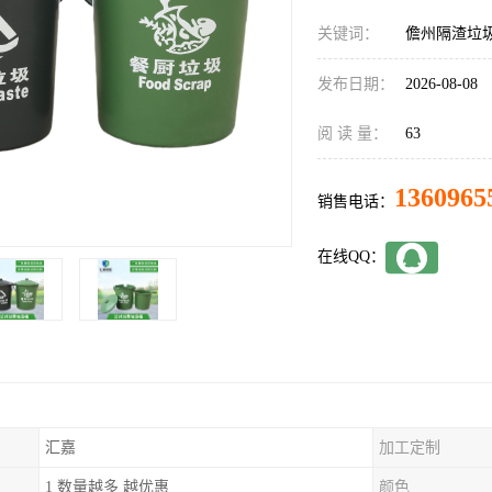
关键词：
儋州隔渣垃
发布日期：
2026-08-08
阅 读 量：
63
1360965
销售电话：
在线QQ：
汇嘉
加工定制
1 数量越多 越优惠
颜色