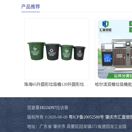
产品推荐
珠海65升圆形垃圾桶120升圆形垃圾桶 样式全质量好价格低
您是第
18224397
位访客
版权所有 ©2026-08-08
粤ICP备20052588号
肇庆市汇嘉塑
地址：广东省 肇庆市 高要区回龙镇272省道回龙工业园