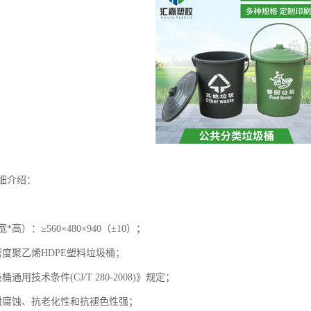
细介绍：
高）：≥560×480×940（±10）；
度聚乙烯HDPE塑料垃圾桶；
用技术条件(CJ/T 280-2008)》规定；
耐腐蚀、抗老化性和抗褪色性强；