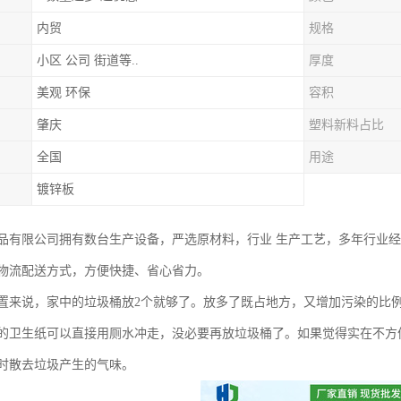
内贸
规格
小区 公司 街道等..
厚度
美观 环保
容积
肇庆
塑料新料占比
全国
用途
镀锌板
品有限公司拥有数台生产设备，严选原材料，行业 生产工艺，多年行业
物流配送方式，方便快捷、省心省力。
置来说，家中的垃圾桶放2个就够了。放多了既占地方，又增加污染的比
的卫生纸可以直接用厕水冲走，没必要再放垃圾桶了。如果觉得实在不方
时散去垃圾产生的气味。