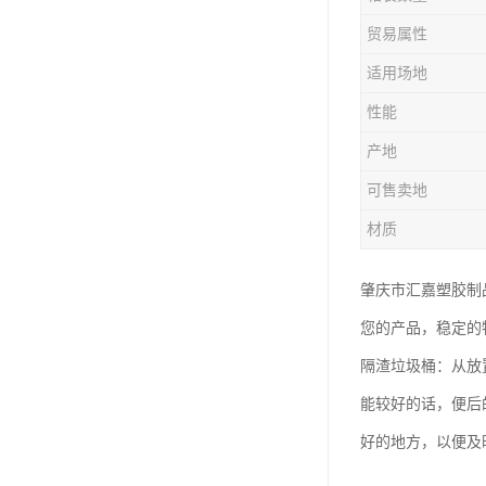
塑胶垃圾桶
贸易属性
塑料筐厂家
适用场地
性能
产地
可售卖地
材质
肇庆市汇嘉塑胶制
您的产品，稳定的
隔渣垃圾桶：从放
能较好的话，便后
好的地方，以便及