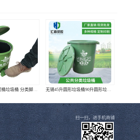
郑州40升脚踏双桶垃圾桶 分类脚踏垃圾桶 厂家直销 质量靠谱
无锡45升圆形垃圾桶90升圆形垃圾桶 样式全质量好价格低
扫一扫，进手机商铺