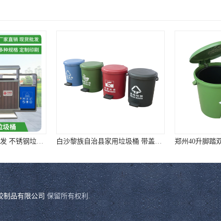
哈尔滨双桶垃圾桶批发 不锈钢垃圾分类箱 选
白沙黎族自治县家用垃圾桶 带盖脚踏垃圾桶 ①样式全②质量好③价格低
胶制品有限公司
保留所有权利.