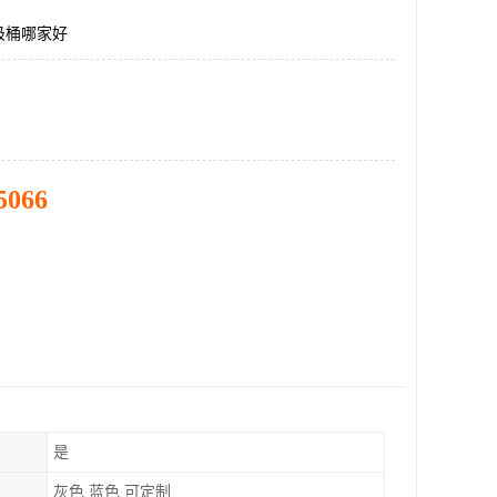
圾桶哪家好
5066
是
灰色 蓝色 可定制