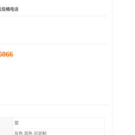
垃圾桶电话
5066
是
灰色 蓝色 可定制