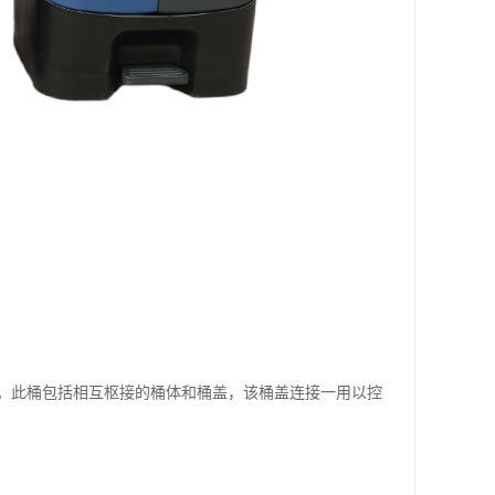
。此桶包括相互枢接的桶体和桶盖，该桶盖连接一用以控