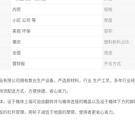
内贸
规格
小区 公司 等
厚度
美观 环保
容积
肇庆
塑料新料占比
全国
用途
镀锌板
开合方式
品有限公司拥有数台生产设备，严选原材料，行业 生产工艺，多年行业
物流配送方式，方便快捷、省心省力。
体，设于桶体上端可自由翻转并与桶体连接的桶盖以及设于桶体下方的脚
板的杠杆原理，用轮子减低于地面的摩擦，使用者更省心省力。