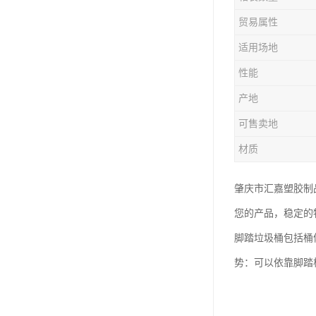
塑胶垃圾桶
贸易属性
塑料筐厂家
适用场地
性能
产地
可售卖地
材质
肇庆市汇嘉塑胶制
您的产品，稳定的
脚踏垃圾桶包括桶
势：可以依靠脚踏