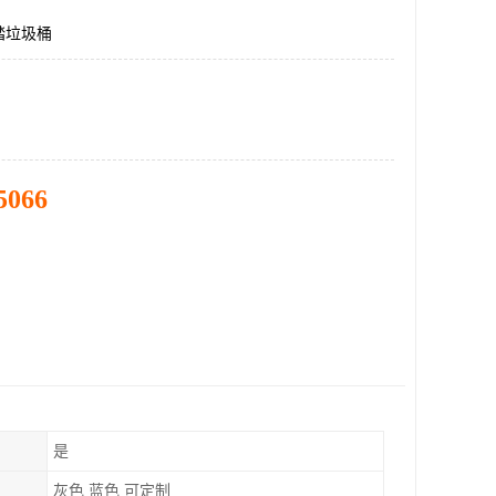
踏垃圾桶
5066
是
灰色 蓝色 可定制