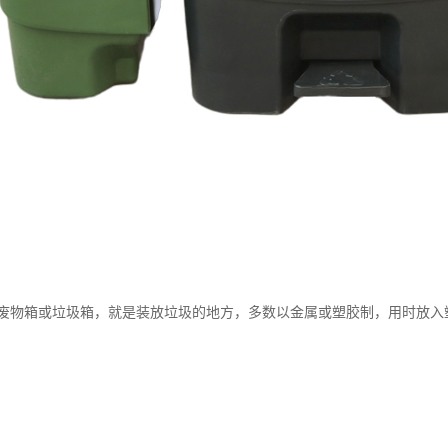
废物箱或垃圾箱，就是装放垃圾的地方，多数以金属或塑胶制，用时放入