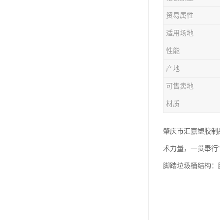
塑胶垃圾桶
贸易属性
塑料筐厂家
适用场地
性能
产地
可售卖地
材质
肇庆市汇嘉塑胶制
术力量，一贯奉行
脚踏垃圾桶结构：